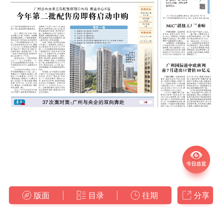
版面
目录
往期
分享