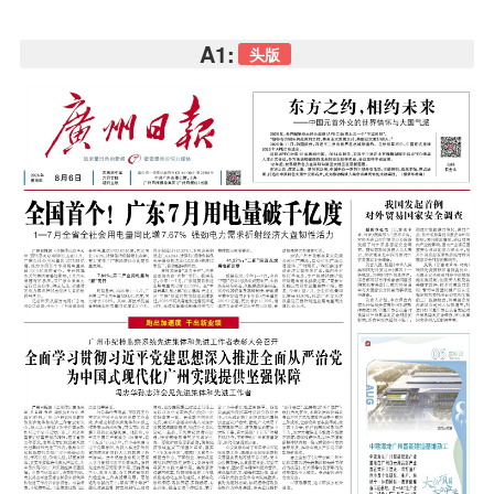
A1:
头版