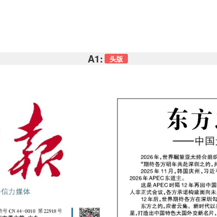
A1:
头版