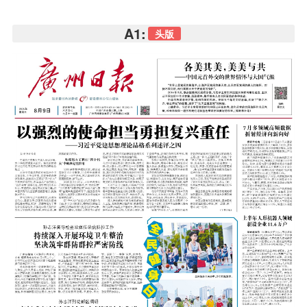
A1:
头版