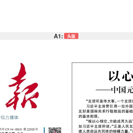
A1:
头版