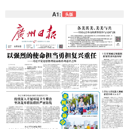
A1:
头版