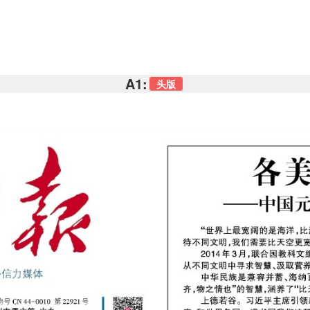
A1:
头版