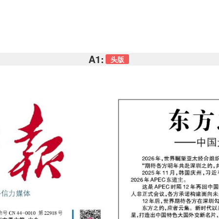
A1:
头版