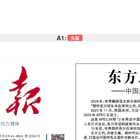
A1:
头版