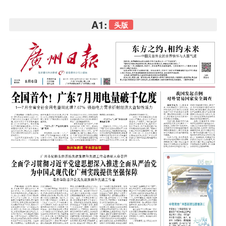
A1:
头版