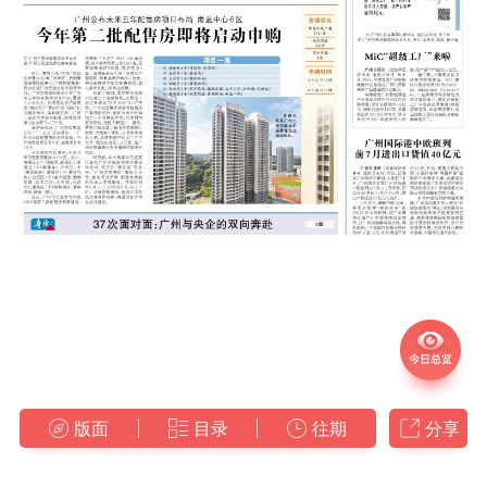
版面
目录
往期
分享