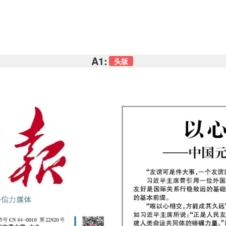
A1:
头版