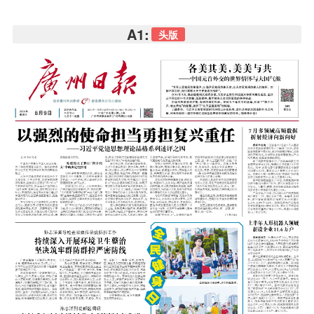
A1:
头版