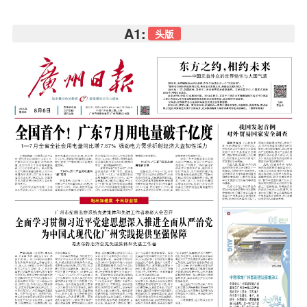
A1:
头版