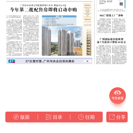
版面
目录
往期
分享