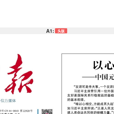
A1:
头版