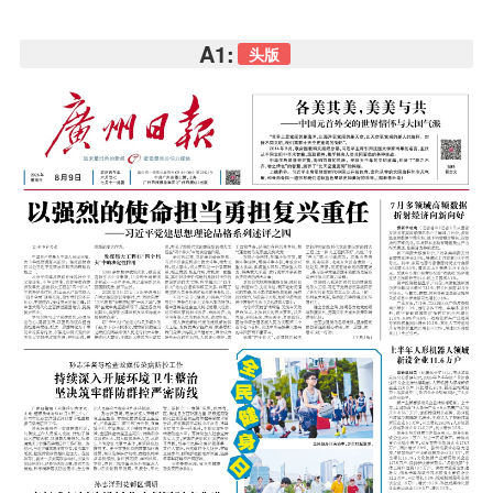
A1:
头版