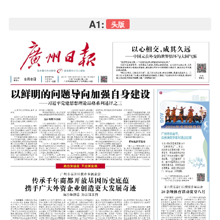
A1:
头版