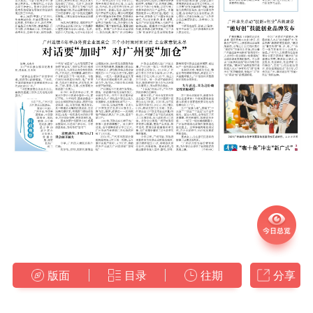
版面
目录
往期
分享