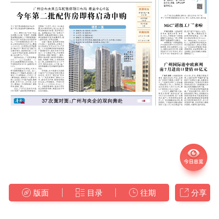
版面
目录
往期
分享