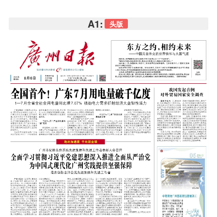
A1:
头版