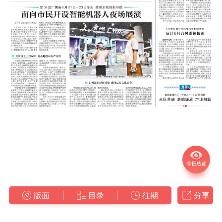
版面
目录
往期
分享