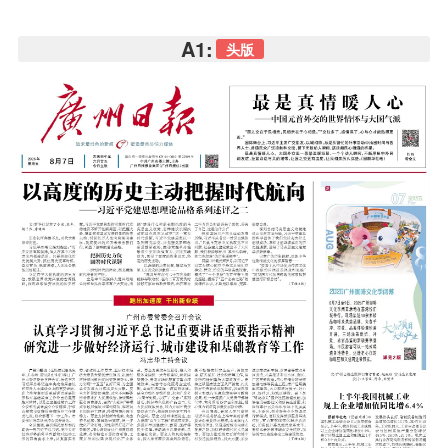
A1:
头版