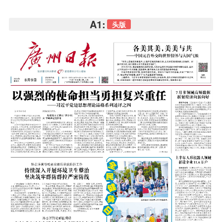
A1:
头版