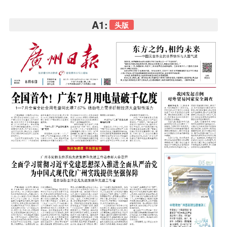
A1:
头版