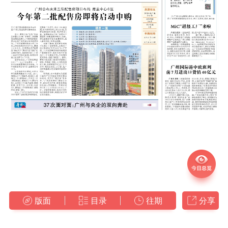
版面
目录
往期
分享