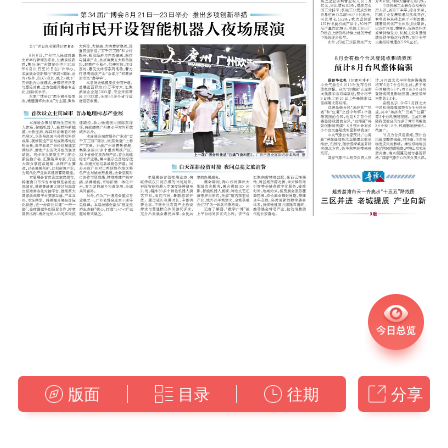
版面
目录
往期
分享