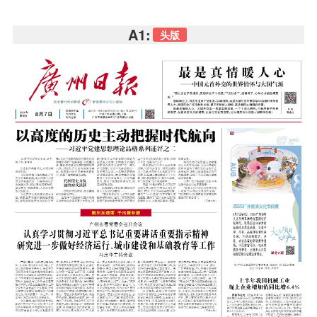
A1:
头版