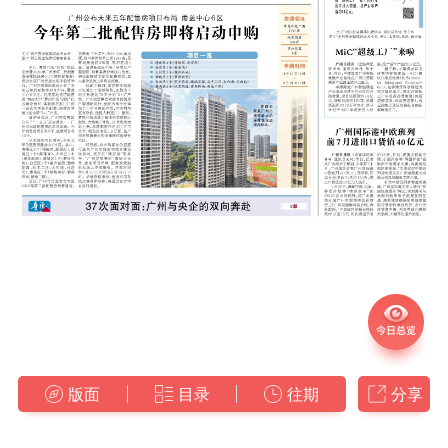
版面
目录
往期
分享