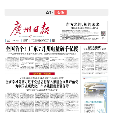
A1:
头版