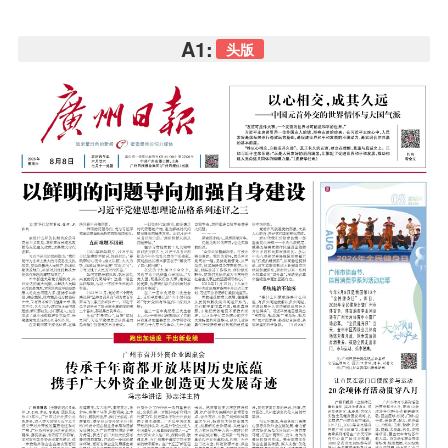
A1:
头版