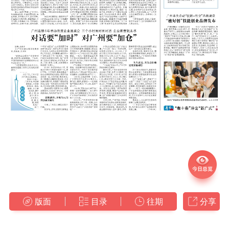
版面
目录
往期
分享