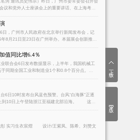
名润 通讯员史伟宗）昨日，广州市委常委会召开会
会议和党外人士座谈会上的重要讲话、在上海考察
演
日，广州市人民政府在北京举行新闻发布会，记
6年8月21日至23日在广州举办。本届展会创新推
值同比增6.4％
业联合会6日发布数据显示，上半年，我国机械工
上一版
高于同期全国工业和制造业1个和0.8个百分点。
6日10时发布台风蓝色预警。台风“白海豚”正逐
上到10日上午登陆浙江至福建北部沿海。 这将
下一版
文/广州日报全媒体记者曾繁莹、赵婉彤 实习生衣宸熠 设计/王紫凤、陈希、刘赞文