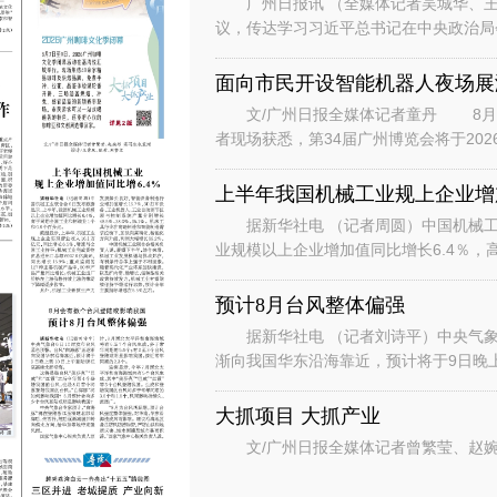
广州日报讯 （全媒体记者吴城华、王
议，传达学习习近平总书记在中央政治局
时的重要讲话重要指示和对基础教育工作
面向市民开设智能机器人夜场展
文/广州日报全媒体记者童丹 8月6
者现场获悉，第34届广州博览会将于202
行“主宾+国际、场内+场外、
上半年我国机械工业规上企业增加
据新华社电 （记者周圆）中国机械工
业规模以上企业增加值同比增长6.4％，
数据显示，上半年，机械工业规
预计8月台风整体偏强
据新华社电 （记者刘诗平）中央气象台
渐向我国华东沿海靠近，预计将于9日晚
是继台风“美莎克”“巴威”和“
大抓项目 大抓产业