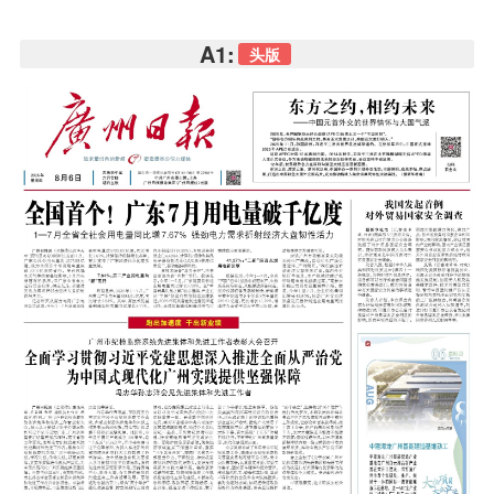
A1:
头版