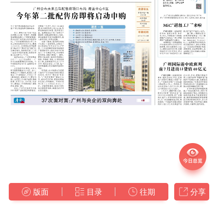
版面
目录
往期
分享