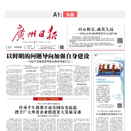
A1:
头版