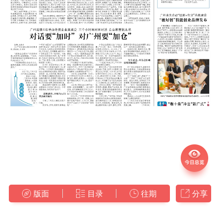
版面
目录
往期
分享