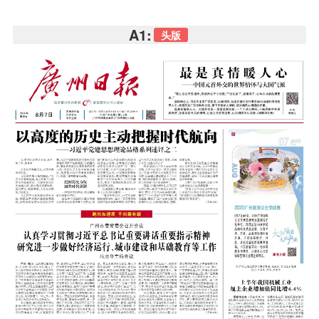
A1:
头版