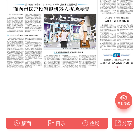
版面
目录
往期
分享