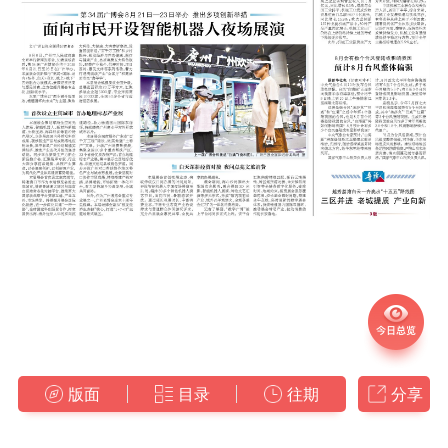
版面
目录
往期
分享