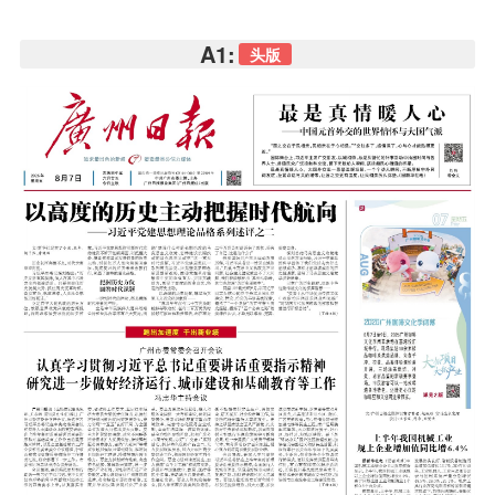
A1:
头版