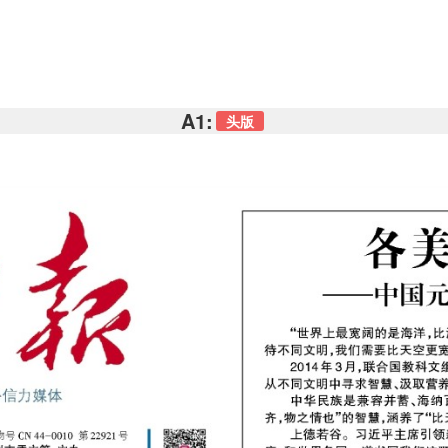
A1:
头版