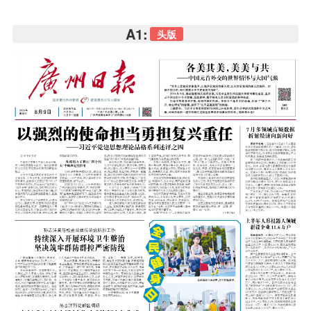
A1:
头版