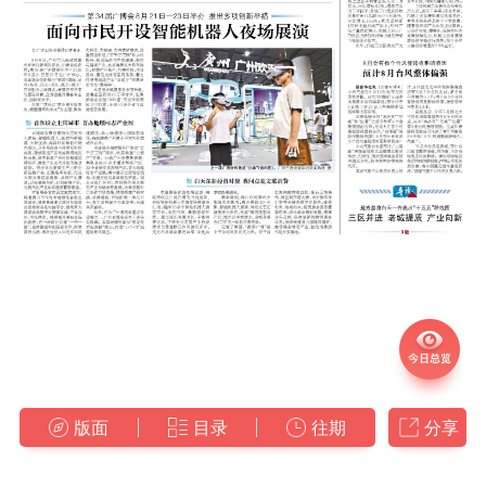
版面
目录
往期
分享