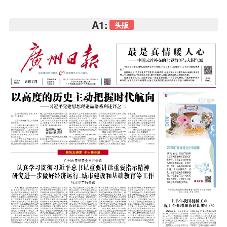
A1:
头版