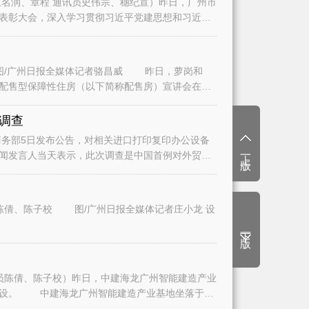
名润、章程 通讯员史伟宗、穗纪宣）昨日，广州市
表彰大会，深入学习贯彻习近平党建思想和习近平
/广州日报全媒体记者骆昌威 昨日，萝岗和
二批配售型保障性住房（以下简称配售房）宣讲会在广
调查
务部5日发布公告，对相关进口打印复印办公设备
上一版
闻发言人当天表示，此次调查是中国首例对外贸易
陈倩、陈子校 图/广州日报全媒体记者庄小龙 设
下一版
员陈倩、陈子校）昨日，中建海龙广州智能建造产业
建设。 中建海龙广州智能建造产业基地坐落于白