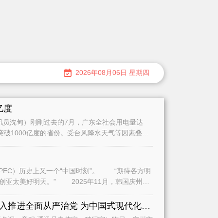
2026年08月06日 星期四
亿度
员沈甸）刚刚过去的7月，广东全社会用电量达
量突破1000亿度的省份。受台风降水天气等因素叠加
史上又一个“中国时刻”。 “期待各方明
2025年11月，韩国庆州，
全面学习贯彻习近平党建思想深入推进全面从严治党 为中国式现代化广州实践提供坚强保障