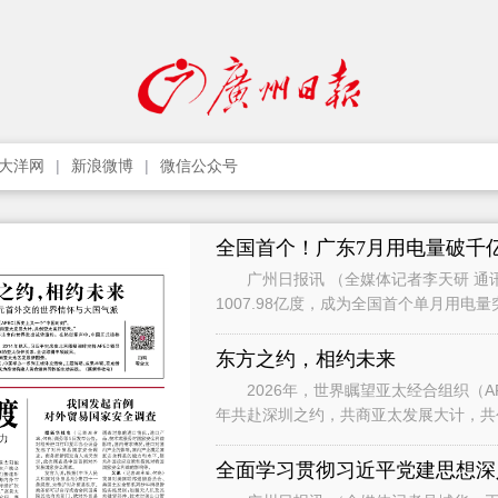
大洋网
新浪微博
微信公众号
全国首个！广东7月用电量破千
广州日报讯 （全媒体记者李天研 通讯
1007.98亿度，成为全国首个单月用电
影响，7月用电增速有所承压，
东方之约，相约未来
2026年，世界瞩望亚太经合组织（APEC）历
年共赴深圳之约，共商亚太发展大计，共创亚太美好明天。” 
习近平主席向世