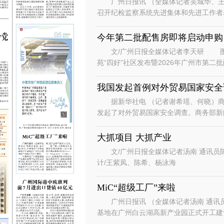
广州日报讯 （全媒体记者吴城华、王
召开纪检监察系统先进集体和先进工作者
总书记对广东、广州系列重要讲话重要指
今年第二批配售房即将启动申购
文/广州日报全媒体记者李天研 图
苑“四好”社区发布暨2026年广州市第
州安居生活体验馆举行。广州安居
我国发起首例对外贸易国家安全
据新华社电 （记者谢希瑶、何晓）商
发起了对外贸易国家安全调查。商务部新
国家安全调查。 发言人说，根据
大抓项目 大抓产业
文/广州日报全媒体记者汤南 通讯员
计/王紫凤、陈希、杨泳海
MiC“超级工厂”来啦
广州日报讯 （全媒体记者汤南 通讯
基地在广州白云湖高新产业园正式开工
云区白云湖街道，项目总投资约7.8