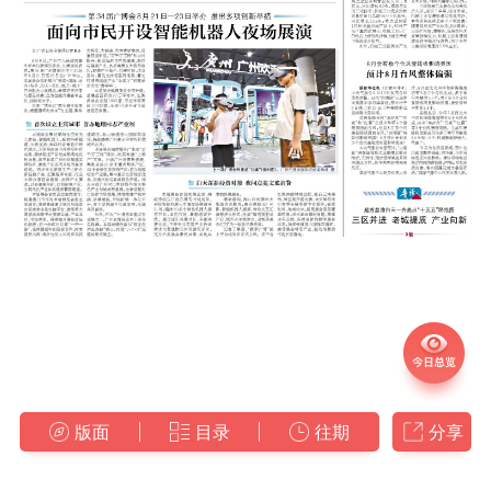
版面
目录
往期
分享