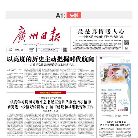
A1:
头版