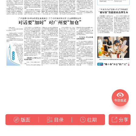
版面
目录
往期
分享