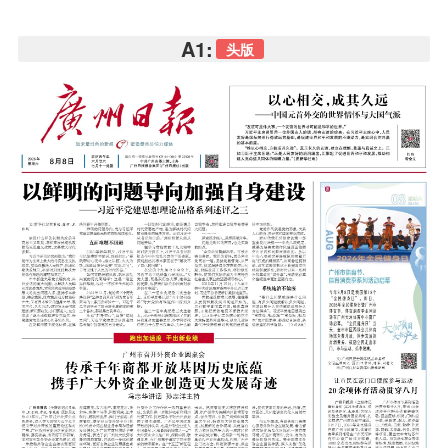
A1:
头版