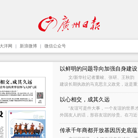
大洋网
新浪微博
微信公众号
以鲜明的问题导向加强自身建设
文/新华社记者董峻、张研、王秋韵 
建设长期执政的马克思主义政党，这是
党作为世界上最大的马克思主义执政党
以心相交，成其久远
“友谊可是件大事，一个友谊的世界才
外国友人的话，形容友谊的珍贵。在习近
础，是促进世界和平和发展的不竭动力，
传承千年商都开放基因历史底蕴