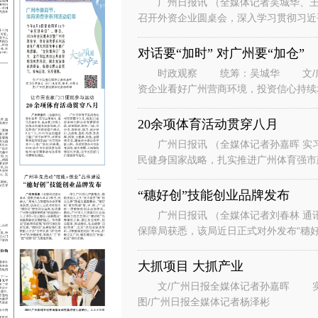
广州日报讯 （全媒体记者吴城华、王
召开外资企业圆桌会，深入学习贯彻习近
系列重要讲话重要指示精神，落实省委、
对话要“加时” 对广州要“加仓”
时政观察 统筹：吴城华 文/广州
资企业看好广州营商环境，投资信心持续
表团到访广州。” “华南美国
20余项体育活动贯穿八月
广州日报讯 （全媒体记者孙嘉晖 实习
民健身国家战略，扎实推进广州体育强市建
节、体育消费季系列活动在广州天河
“穗好创”技能创业品牌发布
广州日报讯 （全媒体记者刘春林 通
保障局获悉，该局近日正式对外发布“穗好
能培训+人才评价+创业孵化+场景
大抓项目 大抓产业
文/广州日报全媒体记者孙嘉晖 实习生谭斯文 设计/王紫凤、陈希、刘赞文
图/广州日报全媒体记者杨泽彬