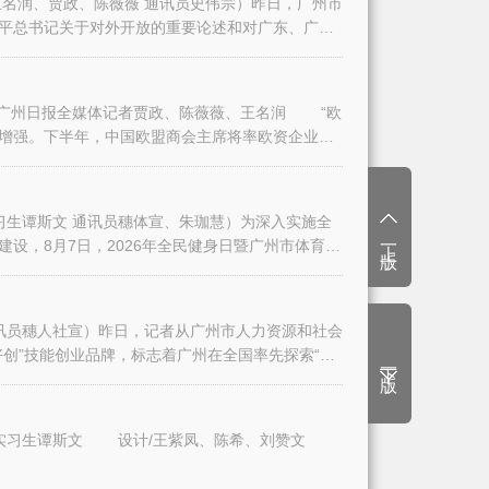
名润、贾政、陈薇薇 通讯员史伟宗）昨日，广州市
平总书记关于对外开放的重要论述和对广东、广州
日报全媒体记者贾政、陈薇薇、王名润 “欧
增强。下半年，中国欧盟商会主席将率欧资企业代
生谭斯文 通讯员穗体宣、朱珈慧）为深入实施全
上一版
设，8月7日，2026年全民健身日暨广州市体育
讯员穗人社宣）昨日，记者从广州市人力资源和社会
创”技能创业品牌，标志着广州在全国率先探索“技
下一版