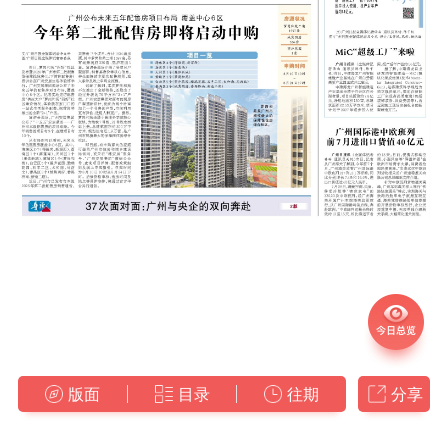
版面
目录
往期
分享