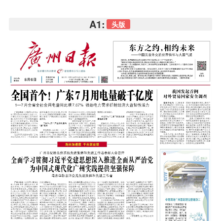
A1:
头版