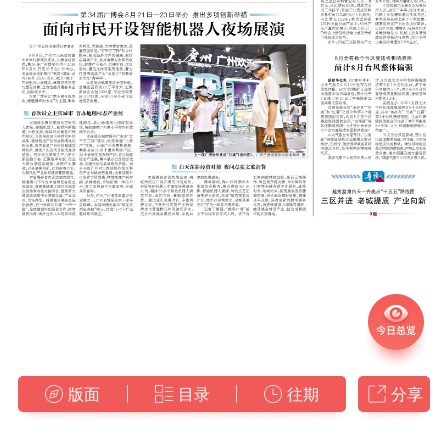
版面
目录
往期
分享