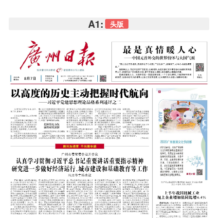
A1:
头版