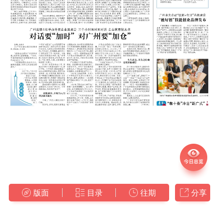
版面
目录
往期
分享