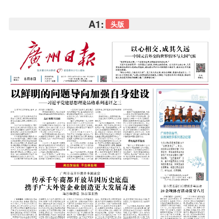
A1:
头版