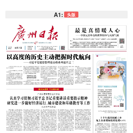
A1:
头版