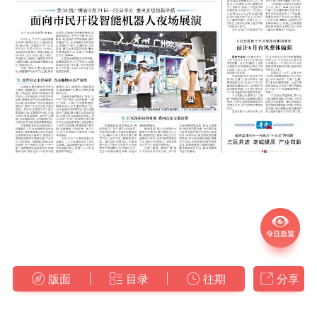
版面
目录
往期
分享