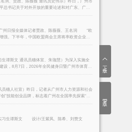
名润、贾政、陈薇薇 通讯员史伟宗）昨日，广州市
平总书记关于对外开放的重要论述和对广东、广州
日报全媒体记者贾政、陈薇薇、王名润 “欧
增强。下半年，中国欧盟商会主席将率欧资企业代
生谭斯文 通讯员穗体宣、朱珈慧）为深入实施全
上一版
设，8月7日，2026年全民健身日暨广州市体育
讯员穗人社宣）昨日，记者从广州市人力资源和社会
创”技能创业品牌，标志着广州在全国率先探索“技
下一版