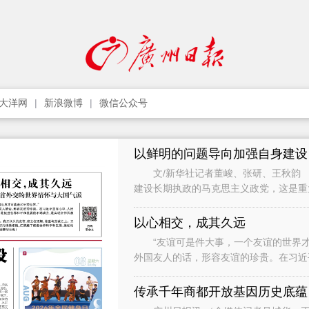
大洋网
新浪微博
微信公众号
以鲜明的问题导向加强自身建设
文/新华社记者董峻、张研、王秋韵 
建设长期执政的马克思主义政党，这是
党作为世界上最大的马克思主义执政党
以心相交，成其久远
“友谊可是件大事，一个友谊的世界才
外国友人的话，形容友谊的珍贵。在习近
础，是促进世界和平和发展的不竭动力，
传承千年商都开放基因历史底蕴