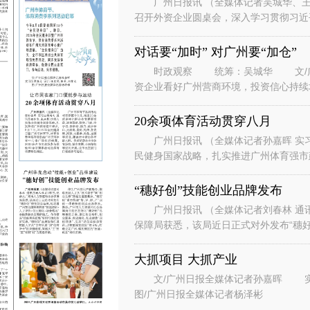
广州日报讯 （全媒体记者吴城华、王
召开外资企业圆桌会，深入学习贯彻习近
系列重要讲话重要指示精神，落实省委、
对话要“加时” 对广州要“加仓”
时政观察 统筹：吴城华 文/广州
资企业看好广州营商环境，投资信心持续
表团到访广州。” “华南美国
20余项体育活动贯穿八月
广州日报讯 （全媒体记者孙嘉晖 实习
民健身国家战略，扎实推进广州体育强市建
节、体育消费季系列活动在广州天河
“穗好创”技能创业品牌发布
广州日报讯 （全媒体记者刘春林 通
保障局获悉，该局近日正式对外发布“穗好
能培训+人才评价+创业孵化+场景
大抓项目 大抓产业
文/广州日报全媒体记者孙嘉晖 实习生谭斯文 设计/王紫凤、陈希、刘赞文
图/广州日报全媒体记者杨泽彬