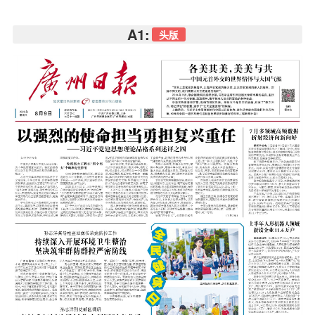
A1:
头版