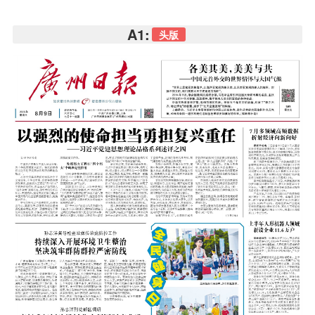
A1:
头版