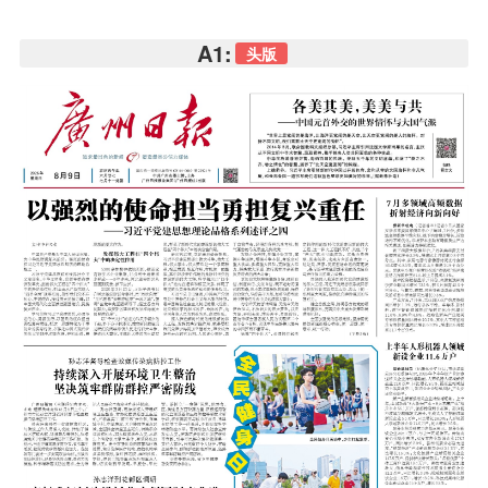
A1:
头版