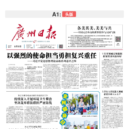
A1:
头版