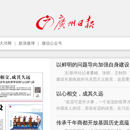
大洋网
新浪微博
微信公众号
以鲜明的问题导向加强自身建设
文/新华社记者董峻、张研、王秋韵 
建设长期执政的马克思主义政党，这是
党作为世界上最大的马克思主义执政党
以心相交，成其久远
“友谊可是件大事，一个友谊的世界才
外国友人的话，形容友谊的珍贵。在习近
础，是促进世界和平和发展的不竭动力，
传承千年商都开放基因历史底蕴