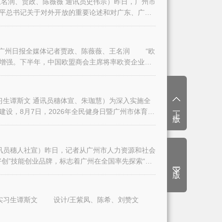
名润、贾政、陈薇薇 通讯员史伟宗）昨日，广州市
平总书记关于对外开放的重要论述和对广东、广州
日报全媒体记者贾政、陈薇薇、王名润 “欧
增强。下半年，中国欧盟商会主席将率欧资企业代
生谭斯文 通讯员穗体宣、朱珈慧）为深入实施全
上一版
设，8月7日，2026年全民健身日暨广州市体育
讯员穗人社宣）昨日，记者从广州市人力资源和社会
创”技能创业品牌，标志着广州在全国率先探索“技
下一版