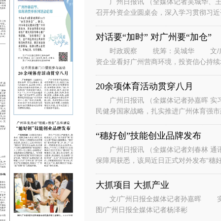
广州日报讯 （全媒体记者吴城华、王
召开外资企业圆桌会，深入学习贯彻习近
系列重要讲话重要指示精神，落实省委、
对话要“加时” 对广州要“加仓”
时政观察 统筹：吴城华 文/广州
资企业看好广州营商环境，投资信心持续
表团到访广州。” “华南美国
20余项体育活动贯穿八月
广州日报讯 （全媒体记者孙嘉晖 实习
民健身国家战略，扎实推进广州体育强市建
节、体育消费季系列活动在广州天河
“穗好创”技能创业品牌发布
广州日报讯 （全媒体记者刘春林 通
保障局获悉，该局近日正式对外发布“穗好
能培训+人才评价+创业孵化+场景
大抓项目 大抓产业
文/广州日报全媒体记者孙嘉晖 实习生谭斯文 设计/王紫凤、陈希、刘赞文
图/广州日报全媒体记者杨泽彬