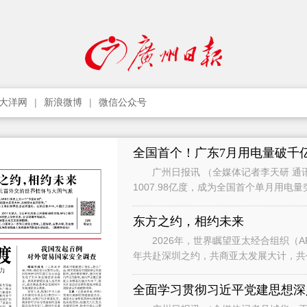
大洋网
新浪微博
微信公众号
全国首个！广东7月用电量破千
广州日报讯 （全媒体记者李天研 通讯
1007.98亿度，成为全国首个单月用电
影响，7月用电增速有所承压，
东方之约，相约未来
2026年，世界瞩望亚太经合组织（APEC）历
年共赴深圳之约，共商亚太发展大计，共创亚太美好明天。” 
习近平主席向世