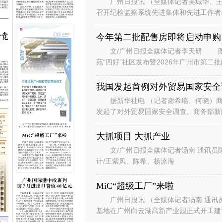
广州日报讯 （全媒体记者吴城华、王
召开纪检监察系统先进集体和先进工作者
总书记对广东、广州系列重要讲话重要指
今年第二批配售房即将启动申购
文/广州日报全媒体记者李天研 图
苑“四好”社区发布暨2026年广州市第
州安居生活体验馆举行。广州安居
我国发起首例对外贸易国家安全
据新华社电 （记者谢希瑶、何晓）商
发起了对外贸易国家安全调查。商务部新
国家安全调查。 发言人说，根据
大抓项目 大抓产业
文/广州日报全媒体记者汤南 通讯员
计/王紫凤、陈希、杨泳海
MiC“超级工厂”来啦
广州日报讯 （全媒体记者汤南 通讯
基地在广州白云湖高新产业园正式开工
云区白云湖街道，项目总投资约7.8