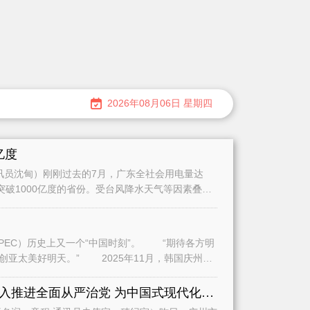
2026年08月06日 星期四
亿度
员沈甸）刚刚过去的7月，广东全社会用电量达
量突破1000亿度的省份。受台风降水天气等因素叠加
史上又一个“中国时刻”。 “期待各方明
2025年11月，韩国庆州，
全面学习贯彻习近平党建思想深入推进全面从严治党 为中国式现代化广州实践提供坚强保障