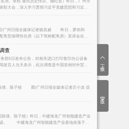
名润、章程 通讯员史伟宗、穗纪宣）昨日，广州市
表彰大会，深入学习贯彻习近平党建思想和习近平
/广州日报全媒体记者骆昌威 昨日，萝岗和
二批配售型保障性住房（以下简称配售房）宣讲会在广
调查
务部5日发布公告，对相关进口打印复印办公设备
上一版
闻发言人当天表示，此次调查是中国首例对外贸易
陈倩、陈子校 图/广州日报全媒体记者庄小龙 设
下一版
员陈倩、陈子校）昨日，中建海龙广州智能建造产业
建设。 中建海龙广州智能建造产业基地坐落于白