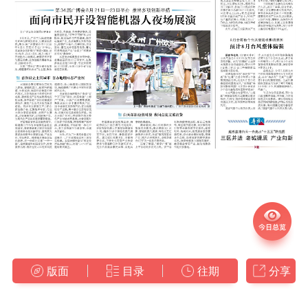
版面
目录
往期
分享