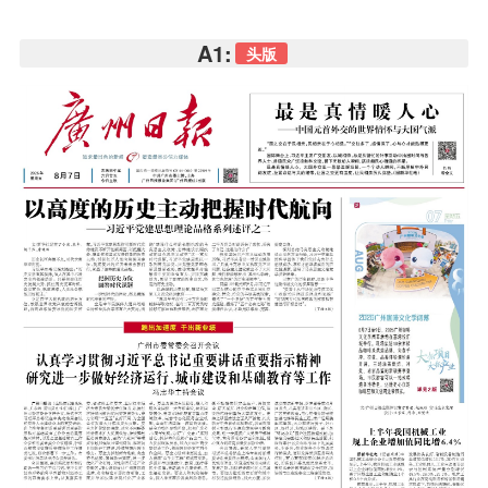
A1:
头版