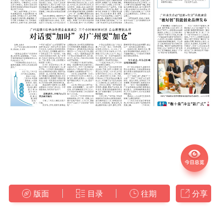
版面
目录
往期
分享