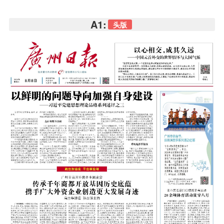
A1:
头版