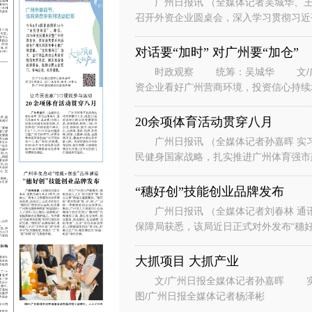
广州日报讯 （全媒体记者吴城华、王
召开外资企业圆桌会，深入学习贯彻习近
系列重要讲话重要指示精神，落实省委、
对话要“加时” 对广州要“加仓”
时政观察 统筹：吴城华 文/广州
资企业看好广州营商环境，投资信心持续
表团到访广州。” “华南美国
20余项体育活动贯穿八月
广州日报讯 （全媒体记者孙嘉晖 实习
民健身国家战略，扎实推进广州体育强市建
节、体育消费季系列活动在广州天河
“穗好创”技能创业品牌发布
广州日报讯 （全媒体记者刘春林 通
保障局获悉，该局近日正式对外发布“穗好
能培训+人才评价+创业孵化+场景
大抓项目 大抓产业
文/广州日报全媒体记者孙嘉晖 实习生谭斯文 设计/王紫凤、陈希、刘赞文
图/广州日报全媒体记者杨泽彬