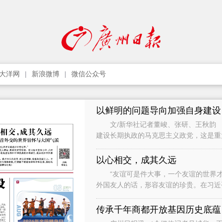
大洋网
新浪微博
微信公众号
以鲜明的问题导向加强自身建设
文/新华社记者董峻、张研、王秋韵 
建设长期执政的马克思主义政党，这是
党作为世界上最大的马克思主义执政党
以心相交，成其久远
“友谊可是件大事，一个友谊的世界才
外国友人的话，形容友谊的珍贵。在习近
础，是促进世界和平和发展的不竭动力，
传承千年商都开放基因历史底蕴