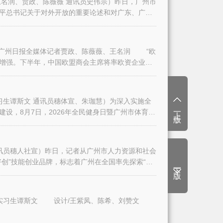
名润、贾政、陈薇薇 通讯员史伟宗）昨日，广州市
平总书记关于对外开放的重要论述和对广东、广州
日报全媒体记者贾政、陈薇薇、王名润 “欧
增强。下半年，中国欧盟商会主席将率欧资企业代
生谭斯文 通讯员穗体宣、朱珈慧）为深入实施全
上一版
设，8月7日，2026年全民健身日暨广州市体育
讯员穗人社宣）昨日，记者从广州市人力资源和社会
创”技能创业品牌，标志着广州在全国率先探索“技
下一版