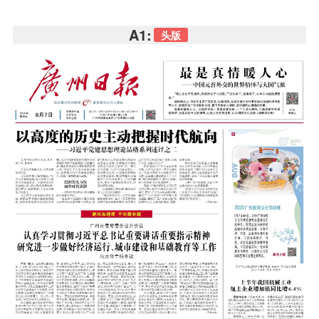
A1:
头版