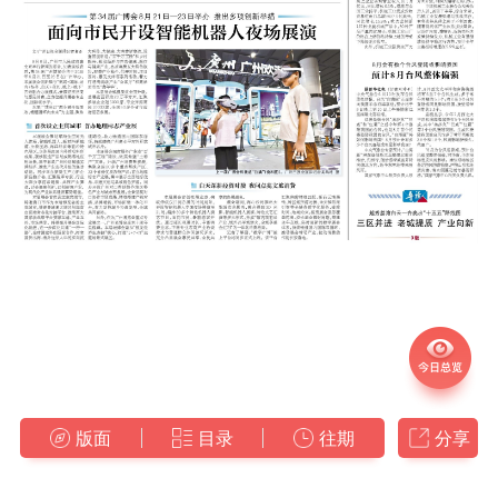
版面
目录
往期
分享