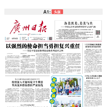
A1:
头版